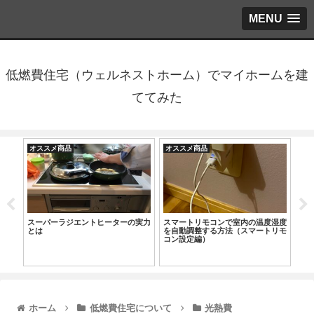
MENU
低燃費住宅（ウェルネストホーム）でマイホームを建
ててみた
オススメ商品
オススメ商品
オ
洗機
スーパーラジエントヒーターの実力
スマートリモコンで室内の温度湿度
高性
とは
を自動調整する方法（スマートリモ
ツ
コン設定編）
ホーム
低燃費住宅について
光熱費