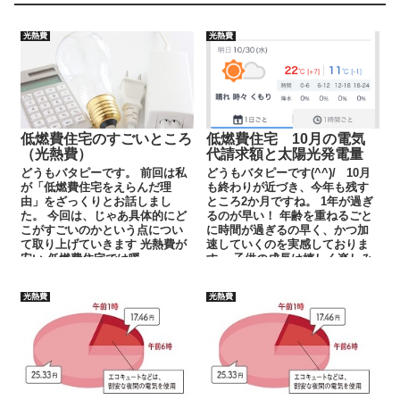
光熱費
光熱費
低燃費住宅のすごいところ
低燃費住宅 10月の電気
（光熱費）
代請求額と太陽光発電量
どうもバタピーです。 前回は私
どうもバタピーです(^^)/ 10月
が「低燃費住宅をえらんだ理
も終わりが近づき、今年も残す
由」をざっくりとお話しまし
ところ2か月ですね。 1年が過ぎ
た。 今回は、じゃあ具体的にど
るのが早い！ 年齢を重ねるごと
こがすごいのかという点につい
に時間が過ぎるの早く、かつ加
て取り上げていきます 光熱費が
速していくのを実感しておりま
安い 低燃費住宅では暖...
す。 子供の成長は嬉しく楽しみ
でもありますが、自分の...
光熱費
光熱費