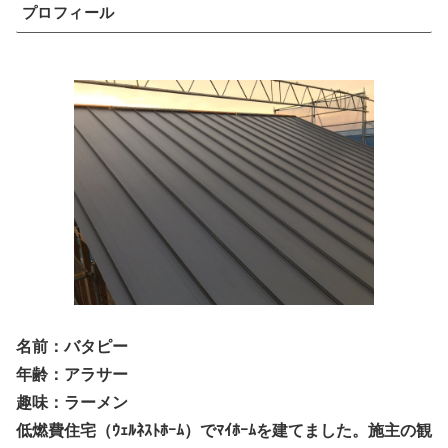
プロフィール
名前：バタピー
年齢：アラサー
趣味：ラーメン
低燃費住宅（ｳｪﾙﾈｽﾄﾎｰﾑ）でﾏｲﾎｰﾑを建てました。施主の観