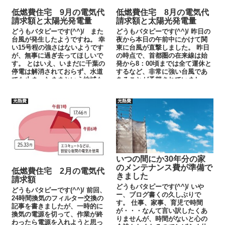
低燃費住宅 9月の電気代
低燃費住宅 8月の電気代
請求額と太陽光発電量
請求額と太陽光発電量
どうもバタピーです(^^)/ また
どうもバタピーです(^^)/ 昨日の
台風が発生したようですね。 幸
夜から本日の午前中にかけて関
い15号程の強さはないようです
東に台風が直撃しました。 昨日
が、無事に過ぎ去ってほしいで
の時点で、首都圏の在来線は始
す。 とはいえ、いまだに千葉の
発から8：00頃までは全て運休と
停電は解消されておらず、水道
するなど、非常に強い台風であ
でも止まったままという地域も
あることが予想されていまし
あるようです。 これまでの...
た。 今朝のニュースでは、千
葉...
光熱費
光熱費
いつの間にか30年分の家
のメンテナンス費が準備で
低燃費住宅 2月の電気代
きました
請求額
どうもバタピーです(^^)/ いや
どうもバタピーです(^^)/ 前回、
ー、ブログ書くの久しぶりで
24時間換気のフィルター交換の
す。 仕事、家事、育児で時間
記事を書きましたが、一時的に
が・・・なんて言い訳したくあ
換気の電源を切って、作業が終
りませんが、時間がないと心の
わったら電源を入れようと思っ