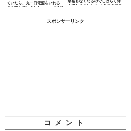
余裕もなくなるのでしばらく休
ていたら、丸一日電源をいれる
んでおりました！ まあこのブロ
のを忘れていました。。。 丸1日
グを読んでく...
換気が止ま...
スポンサーリンク
コメント