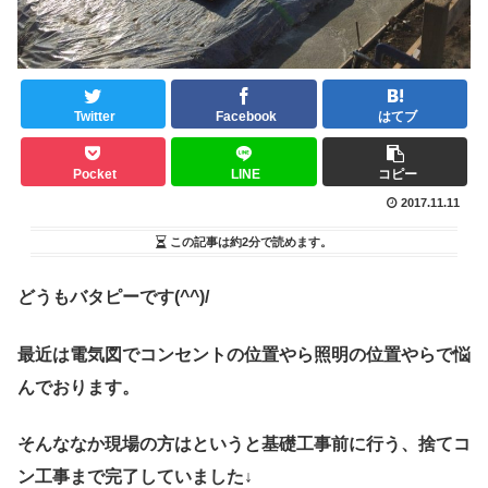
Twitter
Facebook
はてブ
Pocket
LINE
コピー
2017.11.11
この記事は
約2分
で読めます。
どうもバタピーです(^^)/
最近は電気図でコンセントの位置やら照明の位置やらで悩
んでおります。
そんななか現場の方はというと基礎工事前に行う、捨てコ
ン工事まで完了していました↓