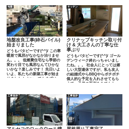
地盤
キッチン
地盤改良工事(砕石パイル)
クリナップキッチン取り付
始まりました
け & 大工さんの丁寧な仕
事ぶり
どうもバタピーです(^^)/ この寒
暖差で風邪がなかなか治りませ
どうもバタピーです(^^)/ ゴール
ん。。。 低燃費住宅なら季節の
デンウィーク終わっちゃいまし
変わり目でも風邪なんてひかな
たね。。。 社会人にとっては嬉
いかな？楽しみです！ 先日いよ
しい大型連休ですが、私も友人
いよ、私たちの新築工事が始ま
の結婚式やらBBQやらボチボチ
りました！ といってもまずは...
個人的な予定を入れさせてもら
えて、子供の面倒をみてもらっ
てる妻には感...
工事進捗
工事進捗
アルセコのロックウール積
屋根周り工事完了