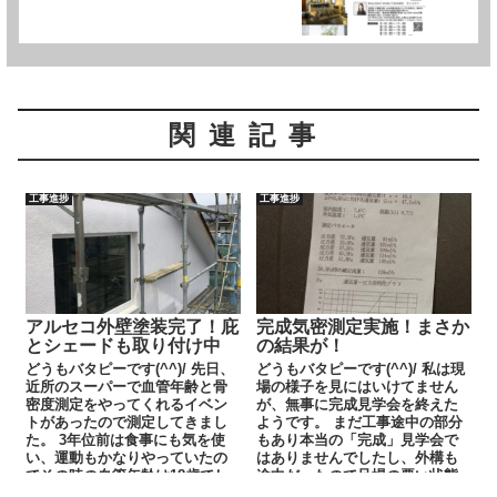
関連記事
工事進捗
工事進捗
アルセコ外壁塗装完了！庇
完成気密測定実施！まさか
とシェードも取り付け中
の結果が！
どうもバタピーです(^^)/ 先日、
どうもバタピーです(^^)/ 私は現
近所のスーパーで血管年齢と骨
場の様子を見にはいけてません
密度測定をやってくれるイベン
が、無事に完成見学会を終えた
トがあったので測定してきまし
ようです。 まだ工事途中の部分
た。 3年位前は食事にも気を使
もあり本当の「完成」見学会で
い、運動もかなりやっていたの
はありませんでしたし、外構も
でその時の血管年齢は18歳でし
途中だったので足場の悪い状態
た！ しかし、...
だったかもしれません。...