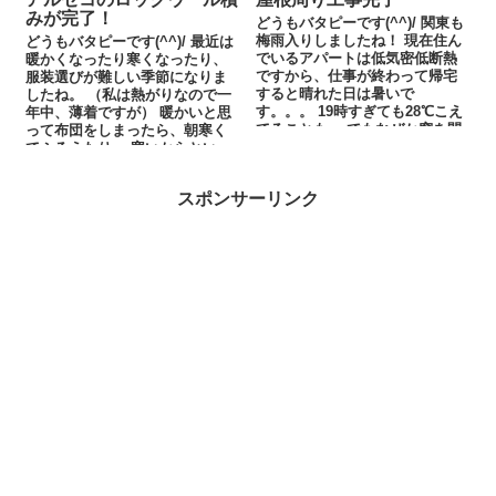
みが完了！
どうもバタピーです(^^)/ 関東も
梅雨入りしましたね！ 現在住ん
どうもバタピーです(^^)/ 最近は
でいるアパートは低気密低断熱
暖かくなったり寒くなったり、
ですから、仕事が終わって帰宅
服装選びが難しい季節になりま
すると晴れた日は暑いで
したね。 （私は熱がりなので一
す。。。 19時すぎても28℃こえ
年中、薄着ですが） 暖かいと思
てることも。 でもなぜか窓を開
って布団をしまったら、朝寒く
けてても...
てふるえたり。 寒いからといっ
て厚着して出かけたら、日...
スポンサーリンク