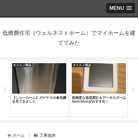
MENU
低燃費住宅（ウェルネストホーム）でマイホームを建
ててみた
オススメ商品
オススメ商品
オ
オー
【ショールーム】ガゲナウの食洗機
高精度な温湿度計＆データロガーは
ス
Bエ
を見てきました
Switchbotがおすすめ！
と
請求
ホーム
工事進捗