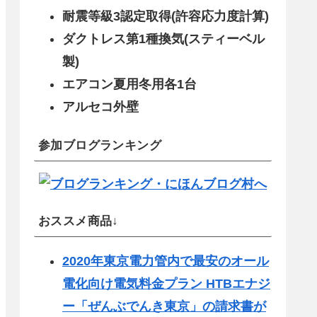
耐震等級3認定取得(許容応力度計算)
ダクトレス第1種換気(スティーベル
製)
エアコン夏用冬用各1台
アルセコ外壁
参加ブログランキング
おススメ商品↓
2020年東京電力管内で最安のオール
電化向け電気料金プラン HTBエナジ
ー「ぜんぶでんき東京」の請求書が