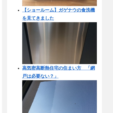
【ショールーム】ガゲナウの食洗機
を見てきました
高気密高断熱住宅の住まい方 「網
戸は必要ない？」