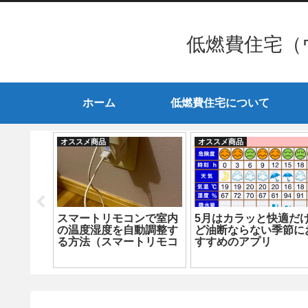
低燃費住宅（
ホーム
低燃費住宅について
オススメ商品
オススメ商品
スマートリモコンで室内
5月はカラッと快適だ
の温度湿度を自動調整す
ど油断ならない季節に
る方法（スマートリモコ
すすめのアプリ
けスマー
ン設定編）