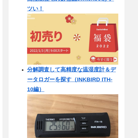
ツい！
分解調査して高精度な温湿度計＆デ
ータロガーを探す（INKBIRD ITH-
10編）