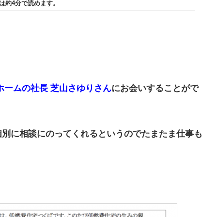
は
約4分
で読めます。
、
ホームの社長 芝山さゆりさん
にお会いすることがで
個別に相談にのってくれるというのでたまたま仕事も
。