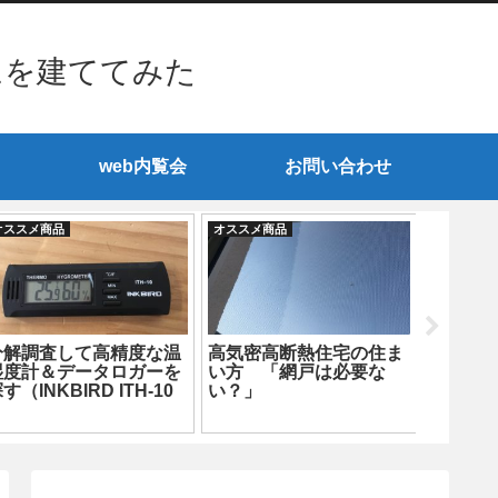
ムを建ててみた
web内覧会
お問い合わせ
オススメ商品
オススメ商品
オススメ商
分解調査して高精度な温
高気密高断熱住宅の住ま
洗面所
湿度計＆データロガーを
い方 「網戸は必要な
を設置
す（INKBIRD ITH-10
い？」
生！？
編）