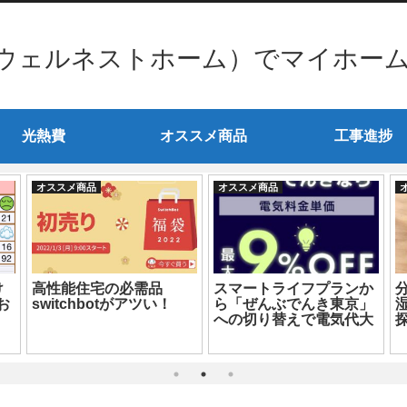
ウェルネストホーム）でマイホー
光熱費
オススメ商品
工事進捗
オススメ商品
オススメ商品
け
高性能住宅の必需品
スマートライフプランか
お
switchbotがアツい！
ら「ぜんぶでんき東京」
への切り替えで電気代大
探
幅削減