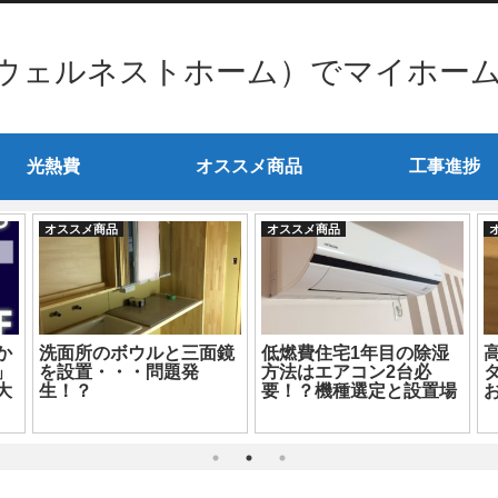
ウェルネストホーム）でマイホー
光熱費
オススメ商品
工事進捗
オススメ商品
オススメ商品
か
洗面所のボウルと三面鏡
低燃費住宅1年目の除湿
」
を設置・・・問題発
方法はエアコン2台必
タ
大
生！？
要！？機種選定と設置場
所も超重要