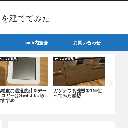
ムを建ててみた
web内覧会
お問い合わせ
オススメ商品
オススメ商品
オススメ商
高精度な温湿度計＆デー
ガゲナウ食洗機を1年使
5月は
ロガーはSwitchbotが
ってみた感想
ど油断
おすすめ！
すすめ