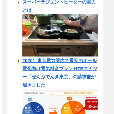
スーパーラジエントヒーターの実力
とは
2020年東京電力管内で最安のオール
電化向け電気料金プラン HTBエナジ
ー「ぜんぶでんき東京」の請求書が
届きました