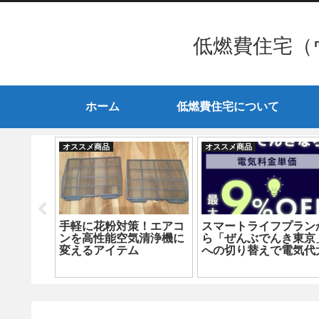
低燃費住宅（
ホーム
低燃費住宅について
オススメ商品
オススメ商品
コンに再
手軽に花粉対策！エアコ
スマートライフプラン
?しかも
ンを高性能空気清浄機に
ら「ぜんぶでんき東京
！？
変えるアイテム
への切り替えで電気代
幅削減