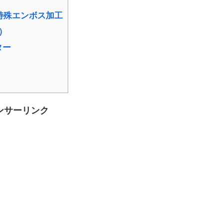
特殊エンボス加工
m）
ター
ンサーリンク