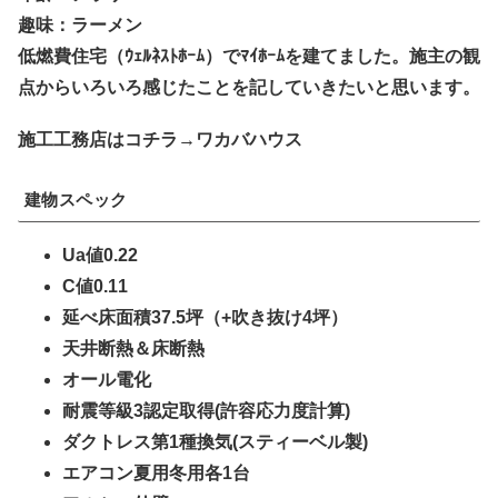
趣味：ラーメン
低燃費住宅（ｳｪﾙﾈｽﾄﾎｰﾑ）でﾏｲﾎｰﾑを建てました。施主の観
点からいろいろ感じたことを記していきたいと思います。
施工工務店はコチラ→ワカバハウス
建物スペック
Ua値0.22
C値0.11
延べ床面積37.5坪（+吹き抜け4坪）
天井断熱＆床断熱
オール電化
耐震等級3認定取得(許容応力度計算)
ダクトレス第1種換気(スティーベル製)
エアコン夏用冬用各1台