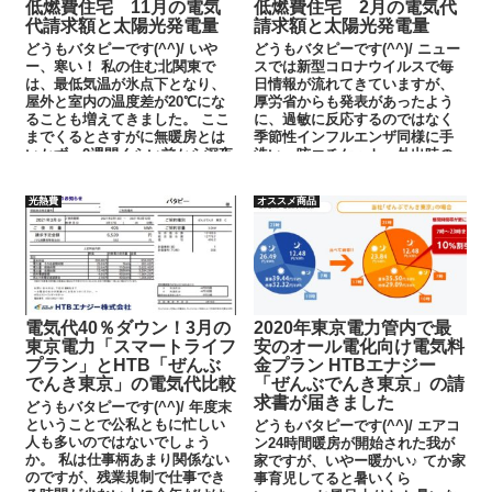
低燃費住宅 11月の電気
低燃費住宅 2月の電気代
代請求額と太陽光発電量
請求額と太陽光発電量
どうもバタピーです(^^)/ いや
どうもバタピーです(^^)/ ニュー
ー、寒い！ 私の住む北関東で
スでは新型コロナウイルスで毎
は、最低気温が氷点下となり、
日情報が流れてきていますが、
屋外と室内の温度差が20℃にな
厚労省からも発表があったよう
ることも増えてきました。 ここ
に、過敏に反応するのではなく
までくるとさすがに無暖房とは
季節性インフルエンザ同様に手
いかず、2週間くらい前から深夜
洗い、咳エチケット、外出時の
のみエアコン暖房運転してい
マスクの着用等を徹底すること
ま...
を求め...
光熱費
オススメ商品
電気代40％ダウン！3月の
2020年東京電力管内で最
東京電力「スマートライフ
安のオール電化向け電気料
プラン」とHTB「ぜんぶ
金プラン HTBエナジー
でんき東京」の電気代比較
「ぜんぶでんき東京」の請
求書が届きました
どうもバタピーです(^^)/ 年度末
ということで公私ともに忙しい
どうもバタピーです(^^)/ エアコ
人も多いのではないでしょう
ン24時間暖房が開始された我が
か。 私は仕事柄あまり関係ない
家ですが、いやー暖かい♪ てか家
のですが、残業規制で仕事でき
事育児してると暑いくら