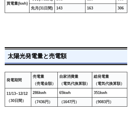
買電量(kwh)
先月(31日間)
143
163
306
太陽光発電量と売電額
売電量
自家消費量
総発電量
発電期間
（売電金額）
（電気代換算額）
（電気代換算額）
286kwh
65kwh
351kwh
11/13~12/12
（30日間）
（7436円）
（1647円）
（9083円）