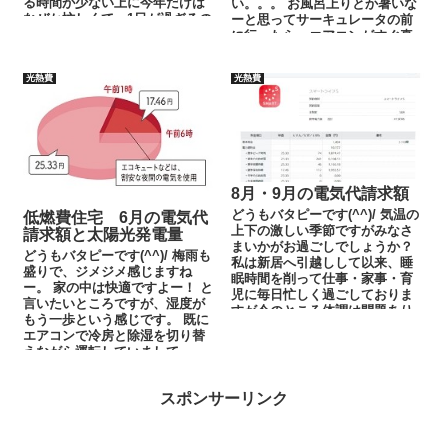
る時間が少ない上に今年だけは
い。。。 お風呂上りとか暑いな
なぜか忙しくて、1日が過ぎるの
ーと思ってサーキュレータの前
があっという間...
に行ったら、エアコンがすぐ真
上にあるから、サーキ...
光熱費
光熱費
8月・9月の電気代請求額
どうもバタピーです(^^)/ 気温の
低燃費住宅 6月の電気代
上下の激しい季節ですがみなさ
請求額と太陽光発電量
まいかがお過ごしでしょうか？
どうもバタピーです(^^)/ 梅雨も
私は新居へ引越しして以来、睡
盛りで、ジメジメ感じますね
眠時間を削って仕事・家事・育
ー。 家の中は快適ですよー！ と
児に毎日忙しく過ごしておりま
言いたいところですが、湿度が
すが今のところ体調は問題あり
もう一歩という感じです。 既に
ません！ 妻は産...
エアコンで冷房と除湿を切り替
えながら運転していまして、
室...
スポンサーリンク