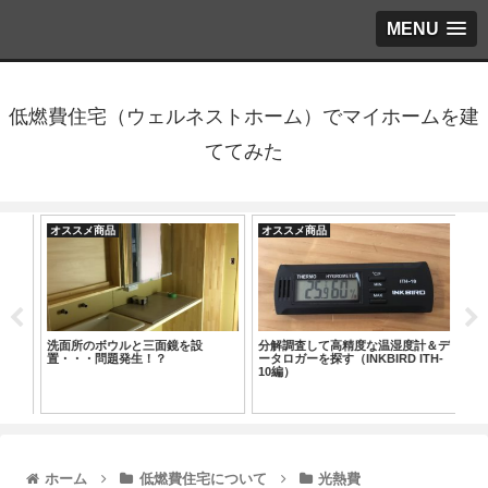
MENU
低燃費住宅（ウェルネストホーム）でマイホームを建
ててみた
オススメ商品
オススメ商品
オ
＆デ
洗面所のボウルと三面鏡を設
分解調査して高精度な温湿度計＆デ
ス
w
置・・・問題発生！？
ータロガーを探す（INKBIRD ITH-
で
10編）
大
ホーム
低燃費住宅について
光熱費