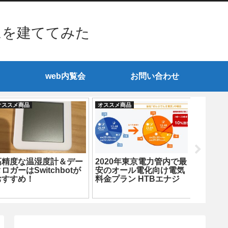
ムを建ててみた
web内覧会
お問い合わせ
オススメ商品
オススメ商品
オススメ商
高精度な温湿度計＆デー
2020年東京電力管内で最
手軽に
ロガーはSwitchbotが
安のオール電化向け電気
ンを高
おすすめ！
料金プラン HTBエナジ
変える
ー「ぜんぶでんき東京」
の請求書が届きました