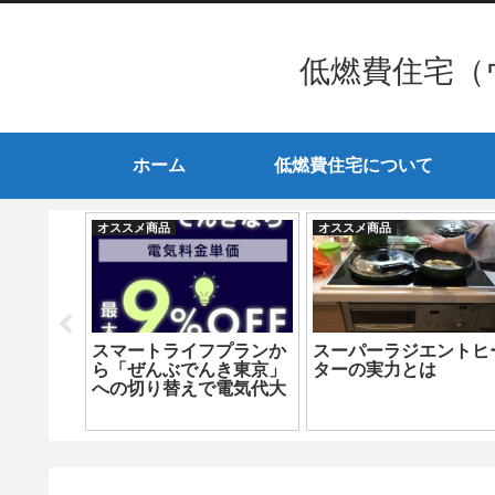
低燃費住宅（
ホーム
低燃費住宅について
オススメ商品
オススメ商品
スマートライフプランか
スーパーラジエントヒ
ら「ぜんぶでんき東京」
ターの実力とは
への切り替えで電気代大
けスマー
幅削減