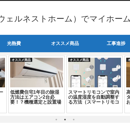
ウェルネストホーム）でマイホー
光熱費
オススメ商品
工事進捗
オススメ商品
オススメ商品
ー
低燃費住宅1年目の除湿
スマートリモコンで室内
方法はエアコン2台必
の温度湿度を自動調整す
タ
要！？機種選定と設置場
る方法（スマートリモコ
所も超重要
ン選び編）