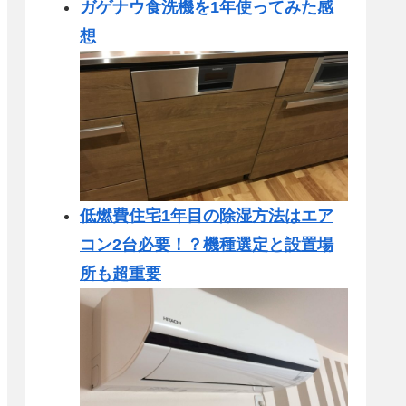
ガゲナウ食洗機を1年使ってみた感
想
低燃費住宅1年目の除湿方法はエア
コン2台必要！？機種選定と設置場
所も超重要