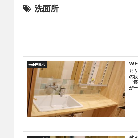
洗面所
W
web内覧会
どう
の状
「寝
が一番