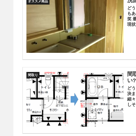
洗
オススメ商品
どう
もあ
笑 
現状
間
間取り
い
どう
決ま
細々
しそう