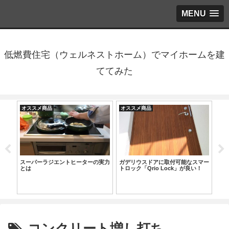
MENU
低燃費住宅（ウェルネストホーム）でマイホームを建
ててみた
オススメ商品
オススメ商品
オ
んぶ
スーパーラジエントヒーターの実力
ガデリウスドアに取付可能なスマー
気代
とは
トロック「Qrio Lock」が良い！
玄
比
コンクリート増し打ち