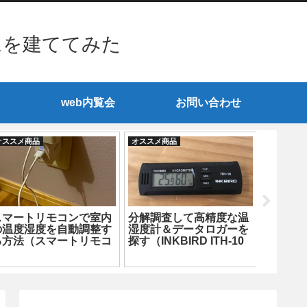
ムを建ててみた
web内覧会
お問い合わせ
オススメ商品
オススメ商品
オススメ商
スマートリモコンで室内
分解調査して高精度な温
低燃費
の温度湿度を自動調整す
湿度計＆データロガーを
方法は
る方法（スマートリモコ
探す（INKBIRD ITH-10
要！？
ン設定編）
編）
所も超