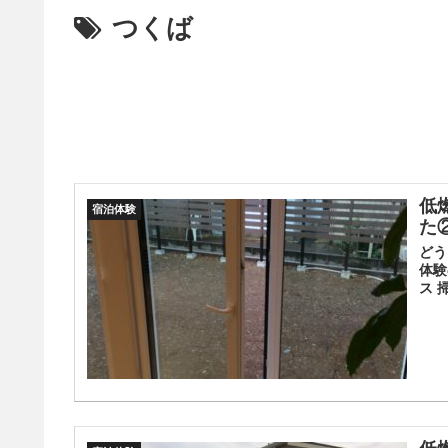
つくば
低
宿泊体験
た
どう
体験
ス 