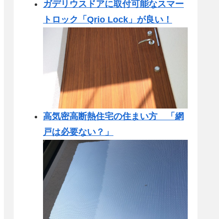
ガデリウスドアに取付可能なスマー
トロック「Qrio Lock」が良い！
高気密高断熱住宅の住まい方 「網
戸は必要ない？」