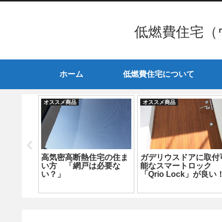
低燃費住宅（
ホーム
低燃費住宅について
オススメ商品
オススメ商品
快適だけ
高気密高断熱住宅の住ま
ガデリウスドアに取付
季節にお
い方 「網戸は必要な
能なスマートロック
い？」
「Qrio Lock」が良い