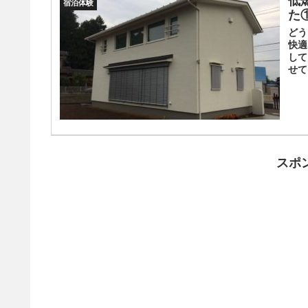
低
宿泊体験
た
どう
快適
して
せて
スポ