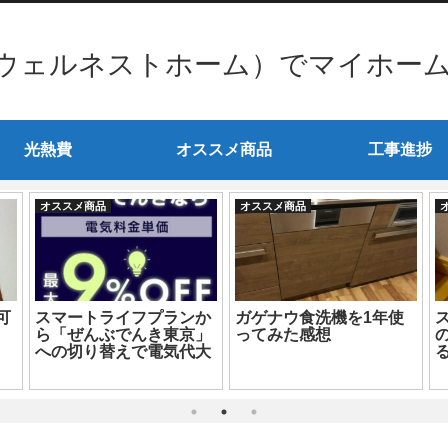
ウェルネストホーム）でマイホー
光熱費
オススメ商品
工事進捗
オススメ商品
オススメ商品
可
スマートライフプランか
ガゲナウ食洗機を1年使
ら「ぜんぶでんき東京」
ってみた感想
！
への切り替えで電気代大
幅削減