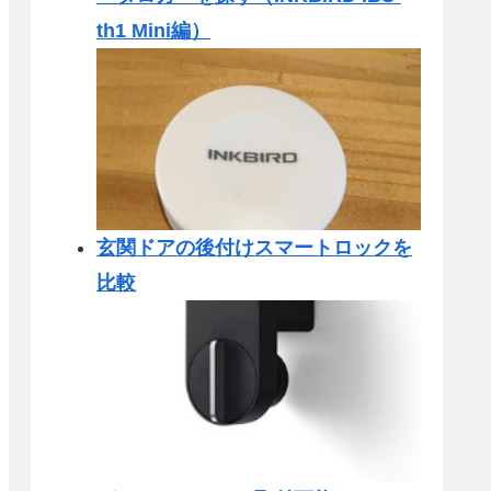
th1 Mini編）
玄関ドアの後付けスマートロックを
比較