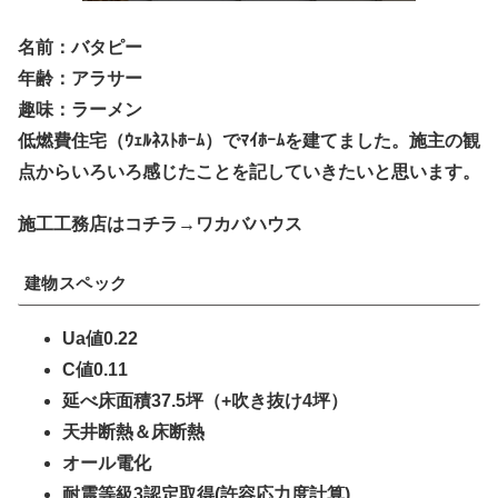
名前：バタピー
年齢：アラサー
趣味：ラーメン
低燃費住宅（ｳｪﾙﾈｽﾄﾎｰﾑ）でﾏｲﾎｰﾑを建てました。施主の観
点からいろいろ感じたことを記していきたいと思います。
施工工務店はコチラ→ワカバハウス
建物スペック
Ua値0.22
C値0.11
延べ床面積37.5坪（+吹き抜け4坪）
天井断熱＆床断熱
オール電化
耐震等級3認定取得(許容応力度計算)