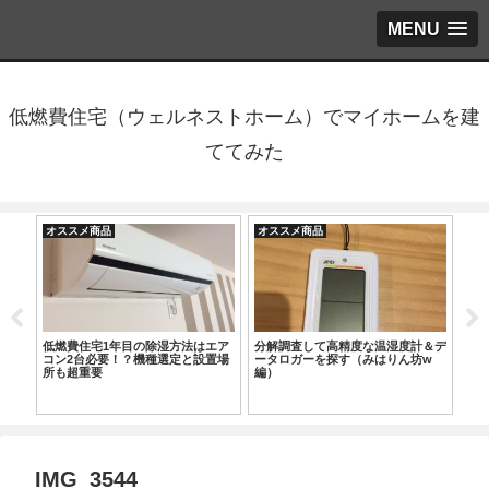
MENU
低燃費住宅（ウェルネストホーム）でマイホームを建
ててみた
オススメ商品
オススメ商品
オ
低燃費住宅1年目の除湿方法はエア
分解調査して高精度な温湿度計＆デ
20
コン2台必要！？機種選定と設置場
ータロガーを探す（みはりん坊w
ル電
所も超重要
編）
ナ
書
IMG_3544