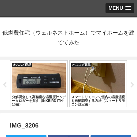
MENU
低燃費住宅（ウェルネストホーム）でマイホームを建
ててみた
オススメ商品
オススメ商品
オ
湿度
分解調査して高精度な温湿度計＆デ
スマートリモコンで室内の温度湿度
5
リモ
ータロガーを探す（INKBIRD ITH-
を自動調整する方法（スマートリモ
な
10編）
コン設定編）
IMG_3206