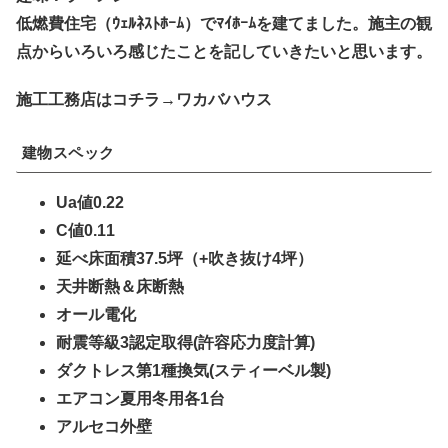
低燃費住宅（ｳｪﾙﾈｽﾄﾎｰﾑ）でﾏｲﾎｰﾑを建てました。施主の観
点からいろいろ感じたことを記していきたいと思います。
施工工務店はコチラ→ワカバハウス
建物スペック
Ua値0.22
C値0.11
延べ床面積37.5坪（+吹き抜け4坪）
天井断熱＆床断熱
オール電化
耐震等級3認定取得(許容応力度計算)
ダクトレス第1種換気(スティーベル製)
エアコン夏用冬用各1台
アルセコ外壁