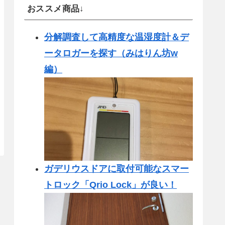
おススメ商品↓
分解調査して高精度な温湿度計＆デ
ータロガーを探す（みはりん坊w
編）
ガデリウスドアに取付可能なスマー
トロック「Qrio Lock」が良い！