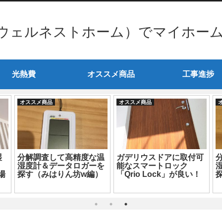
ウェルネストホーム）でマイホー
光熱費
オススメ商品
工事進捗
オススメ商品
オススメ商品
湿
分解調査して高精度な温
ガデリウスドアに取付可
湿度計＆データロガーを
能なスマートロック
場
探す（みはりん坊w編）
「Qrio Lock」が良い！
探
M