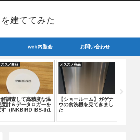
ムを建ててみた
web内覧会
お問い合わせ
オススメ商品
オススメ商品
オススメ商
分解調査して高精度な温
【ショールーム】ガゲナ
2020
湿度計＆データロガーを
ウの食洗機を見てきまし
安のオ
す（INKBIRD IBS-th1
た
料金プラ
ini編）
ー「ぜ
の請求