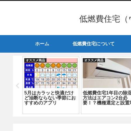
低燃費住宅（
ホーム
低燃費住宅について
オススメ商品
オススメ商品
ンで室内
5月はカラッと快適だけ
低燃費住宅1年目の除
動調整す
ど油断ならない季節にお
方法はエアコン2台必
トリモコ
すすめのアプリ
要！？機種選定と設置
所も超重要