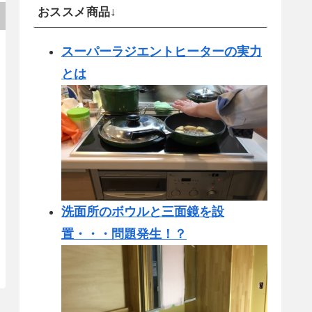
おススメ商品↓
スーパーラジエントヒーターの実力
とは
洗面所のボウルと三面鏡を設
置・・・問題発生！？