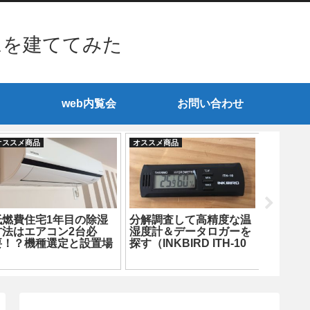
ムを建ててみた
web内覧会
お問い合わせ
オススメ商品
オススメ商品
オススメ商
低燃費住宅1年目の除湿
分解調査して高精度な温
【ショ
方法はエアコン2台必
湿度計＆データロガーを
ウの食
要！？機種選定と設置場
探す（INKBIRD ITH-10
た
所も超重要
編）