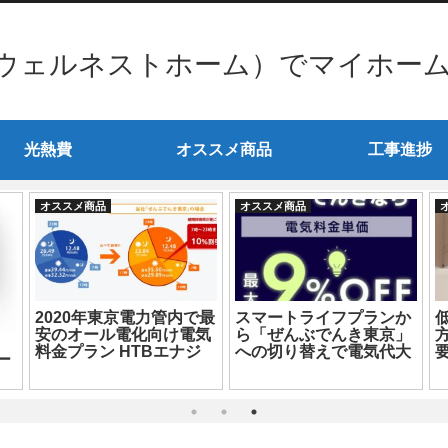
ウェルネストホーム）でマイホー
光熱費
オススメ商品
工事進捗
オススメ商品
オススメ商品
2020年東京電力管内で最
スマートライフプランか
安のオール電化向け電気
ら「ぜんぶでんき東京」
料金プラン HTBエナジ
への切り替えで電気代大
ー
ー「ぜんぶでんき東京」
幅削減
の請求書が届きました