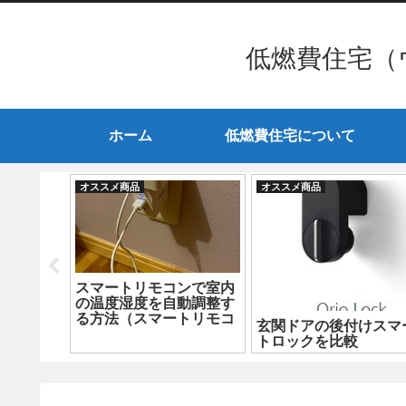
低燃費住宅（
ホーム
低燃費住宅について
オススメ商品
オススメ商品
ンで室内
スマートリモコンで室内
動調整す
の温度湿度を自動調整す
トリモコ
る方法（スマートリモコ
玄関ドアの後付けスマ
ン設定編）
トロックを比較