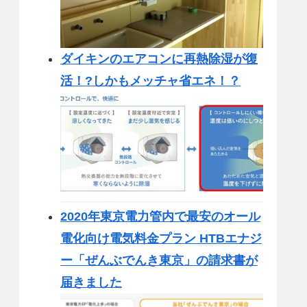
ダイキンのエアコンに再熱除湿が復
活！?しかもメッチャ省エネ！？
2020年東京電力管内で最安のオール
電化向け電気料金プラン HTBエナジ
ー「ぜんぶでんき東京」の請求書が
届きました