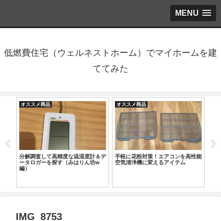
MENU
低燃費住宅（ウェルネストホーム）でマイホームを建
ててみた
オススメ商品
オススメ商品
オ
なら
分解調査して高精度な温湿度計＆デ
手軽に花粉対策！エアコンを高性能
ス
ータロガーを探す（みはりん坊w
空気清浄機に変えるアイテム
を
編）
コ
IMG_8753