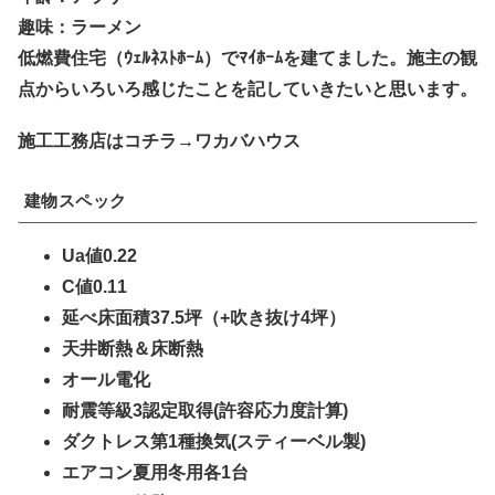
趣味：ラーメン
低燃費住宅（ｳｪﾙﾈｽﾄﾎｰﾑ）でﾏｲﾎｰﾑを建てました。施主の観
点からいろいろ感じたことを記していきたいと思います。
施工工務店はコチラ→ワカバハウス
建物スペック
Ua値0.22
C値0.11
延べ床面積37.5坪（+吹き抜け4坪）
天井断熱＆床断熱
オール電化
耐震等級3認定取得(許容応力度計算)
ダクトレス第1種換気(スティーベル製)
エアコン夏用冬用各1台