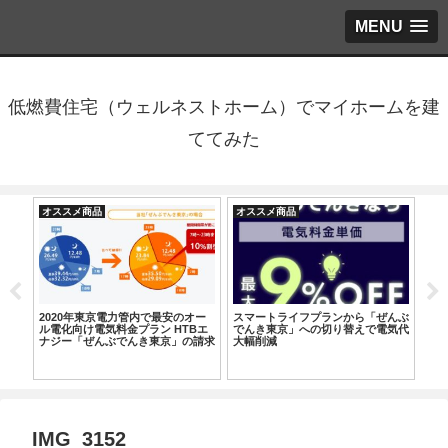
MENU
低燃費住宅（ウェルネストホーム）でマイホームを建
ててみた
オススメ商品
オススメ商品
オ
エア
2020年東京電力管内で最安のオー
スマートライフプランから「ぜんぶ
手
置場
ル電化向け電気料金プラン HTBエ
でんき東京」への切り替えで電気代
空
ナジー「ぜんぶでんき東京」の請求
大幅削減
書が届きました
IMG_3152