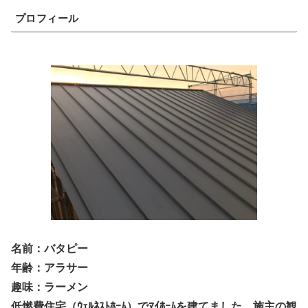
プロフィール
名前：バタピー
年齢：アラサー
趣味：ラーメン
低燃費住宅（ｳｪﾙﾈｽﾄﾎｰﾑ）でﾏｲﾎｰﾑを建てました。施主の観