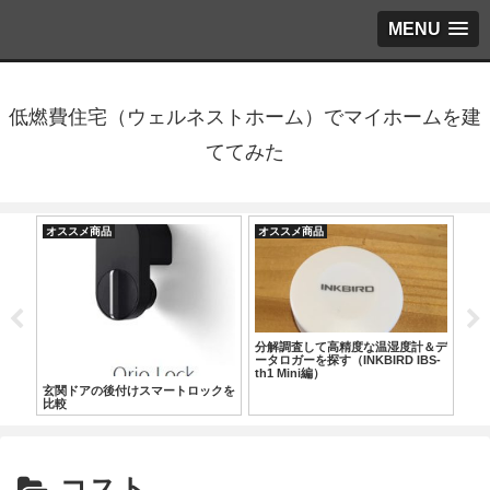
MENU
低燃費住宅（ウェルネストホーム）でマイホームを建
ててみた
オススメ商品
オススメ商品
オ
＆デ
分解調査して高精度な温湿度計＆デ
ダ
H-
ータロガーを探す（INKBIRD IBS-
活
th1 Mini編）
玄関ドアの後付けスマートロックを
比較
コスト