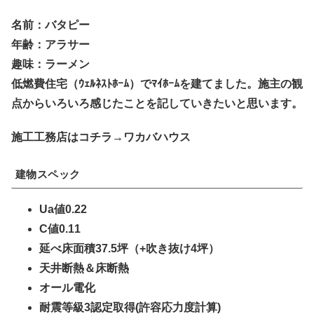
名前：バタピー
年齢：アラサー
趣味：ラーメン
低燃費住宅（ｳｪﾙﾈｽﾄﾎｰﾑ）でﾏｲﾎｰﾑを建てました。施主の観
点からいろいろ感じたことを記していきたいと思います。
施工工務店はコチラ→ワカバハウス
建物スペック
Ua値0.22
C値0.11
延べ床面積37.5坪（+吹き抜け4坪）
天井断熱＆床断熱
オール電化
耐震等級3認定取得(許容応力度計算)