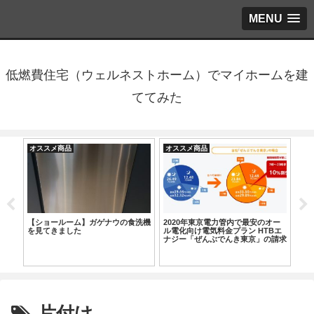
MENU
低燃費住宅（ウェルネストホーム）でマイホームを建
ててみた
オススメ商品
オススメ商品
オ
エア
【ショールーム】ガゲナウの食洗機
2020年東京電力管内で最安のオー
ス
置場
を見てきました
ル電化向け電気料金プラン HTBエ
を
ナジー「ぜんぶでんき東京」の請求
コ
書が届きました
片付け