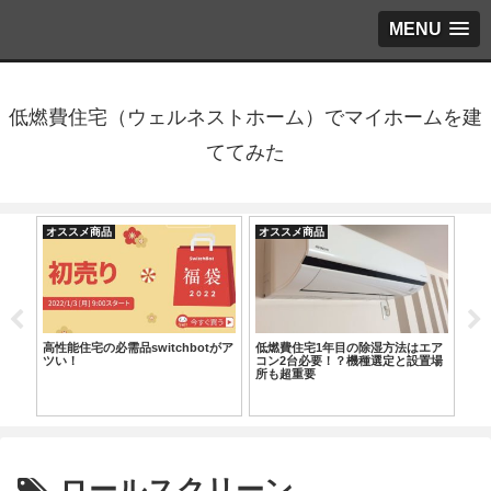
MENU
低燃費住宅（ウェルネストホーム）でマイホームを建
ててみた
オススメ商品
オススメ商品
オ
オー
高性能住宅の必需品switchbotがア
低燃費住宅1年目の除湿方法はエア
洗
Bエ
ツい！
コン2台必要！？機種選定と設置場
置
請求
所も超重要
ロールスクリーン