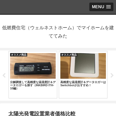
MENU
低燃費住宅（ウェルネストホーム）でマイホームを建
ててみた
オススメ商品
オススメ商品
オ
た感
分解調査して高精度な温湿度計＆デ
高精度な温湿度計＆データロガーは
手
ータロガーを探す（INKBIRD ITH-
Switchbotがおすすめ！
空
10編）
太陽光発電設置業者価格比較