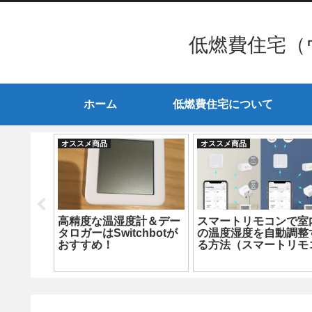
低燃費住宅（
ホーム
低燃費住宅について
オススメ商品
オススメ商品
精度な温
高性能住宅の必需品
分解調査して高精度な
ロガーを
switchbotがアツい！
湿度計＆データロガー
坊w編）
探す（INKBIRD IBS-t
Mini編）