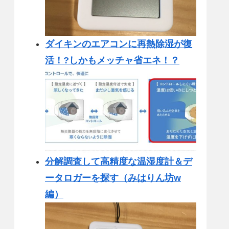
ダイキンのエアコンに再熱除湿が復
活！?しかもメッチャ省エネ！？
分解調査して高精度な温湿度計＆デ
ータロガーを探す（みはりん坊w
編）