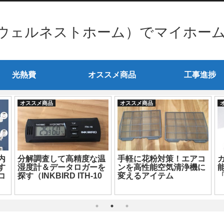
ウェルネストホーム）でマイホー
光熱費
オススメ商品
工事進捗
オススメ商品
オススメ商品
温
2020年東京電力管内で最
洗面所のボウルと三面鏡
を
安のオール電化向け電気
を設置・・・問題発
h1
料金プラン HTBエナジ
生！？
ー「ぜんぶでんき東京」
の請求書が届きました