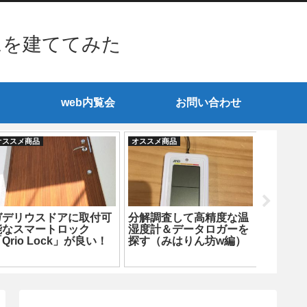
ムを建ててみた
web内覧会
お問い合わせ
オススメ商品
オススメ商品
オススメ商
高気密高断熱住宅の住ま
5月はカラッと快適だけ
ガゲナ
い方 「網戸は必要な
ど油断ならない季節にお
ってみ
い？」
すすめのアプリ