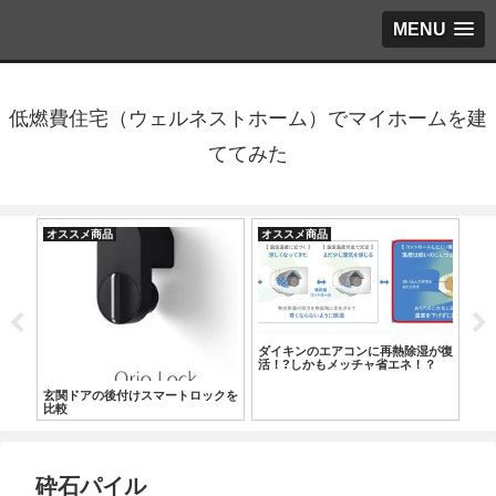
MENU
低燃費住宅（ウェルネストホーム）でマイホームを建
ててみた
オススメ商品
オススメ商品
オ
tがア
ダイキンのエアコンに再熱除湿が復
分
活！?しかもメッチャ省エネ！？
ータ
10
玄関ドアの後付けスマートロックを
比較
砕石パイル