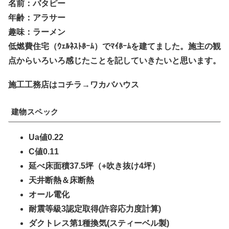
名前：バタピー
年齢：アラサー
趣味：ラーメン
低燃費住宅（ｳｪﾙﾈｽﾄﾎｰﾑ）でﾏｲﾎｰﾑを建てました。施主の観
点からいろいろ感じたことを記していきたいと思います。
施工工務店はコチラ→ワカバハウス
建物スペック
Ua値0.22
C値0.11
延べ床面積37.5坪（+吹き抜け4坪）
天井断熱＆床断熱
オール電化
耐震等級3認定取得(許容応力度計算)
ダクトレス第1種換気(スティーベル製)