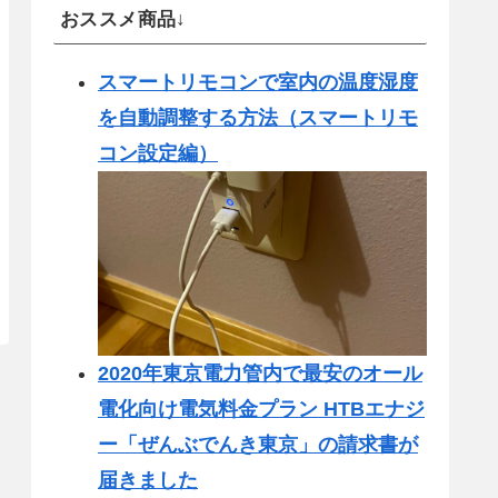
おススメ商品↓
スマートリモコンで室内の温度湿度
を自動調整する方法（スマートリモ
コン設定編）
2020年東京電力管内で最安のオール
電化向け電気料金プラン HTBエナジ
ー「ぜんぶでんき東京」の請求書が
届きました