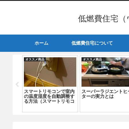
低燃費住宅（
ホーム
低燃費住宅について
オススメ商品
オススメ商品
プランか
スマートリモコンで室内
スーパーラジエントヒ
き東京」
の温度湿度を自動調整す
ターの実力とは
電気代大
る方法（スマートリモコ
ン設定編）