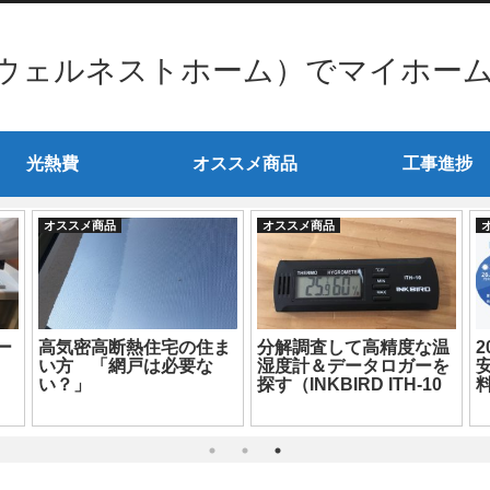
ウェルネストホーム）でマイホー
光熱費
オススメ商品
工事進捗
オススメ商品
オススメ商品
ー
高気密高断熱住宅の住ま
分解調査して高精度な温
い方 「網戸は必要な
湿度計＆データロガーを
い？」
探す（INKBIRD ITH-10
編）