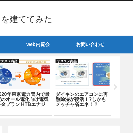
ムを建ててみた
web内覧会
お問い合わせ
オススメ商品
オススメ商品
オススメ商
2020年東京電力管内で最
ダイキンのエアコンに再
高精度
安のオール電化向け電気
熱除湿が復活！?しかも
タロガーは
料金プラン HTBエナジ
メッチャ省エネ！？
おすす
ー「ぜんぶでんき東京」
の請求書が届きました