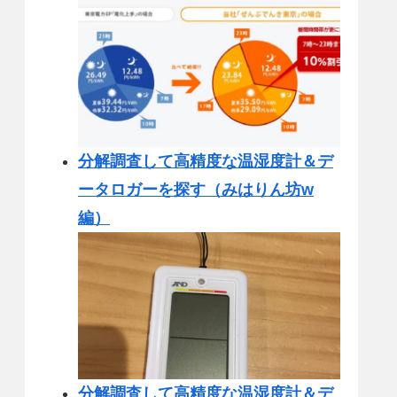
分解調査して高精度な温湿度計＆デ
ータロガーを探す（みはりん坊w
編）
分解調査して高精度な温湿度計＆デ