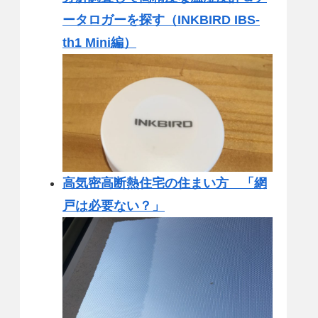
ータロガーを探す（INKBIRD IBS-
th1 Mini編）
高気密高断熱住宅の住まい方 「網
戸は必要ない？」