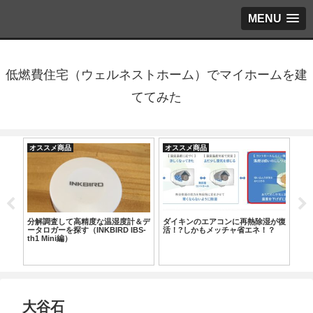
MENU
低燃費住宅（ウェルネストホーム）でマイホームを建
ててみた
オススメ商品
オススメ商品
オ
＆デ
分解調査して高精度な温湿度計＆デ
ダイキンのエアコンに再熱除湿が復
ス
H-
ータロガーを探す（INKBIRD IBS-
活！?しかもメッチャ省エネ！？
と
th1 Mini編）
大谷石