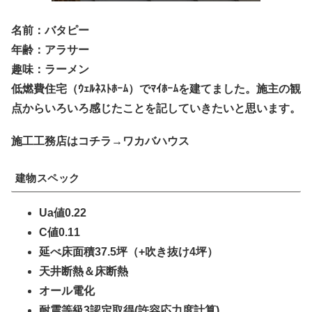
名前：バタピー
年齢：アラサー
趣味：ラーメン
低燃費住宅（ｳｪﾙﾈｽﾄﾎｰﾑ）でﾏｲﾎｰﾑを建てました。施主の観
点からいろいろ感じたことを記していきたいと思います。
施工工務店はコチラ→ワカバハウス
建物スペック
Ua値0.22
C値0.11
延べ床面積37.5坪（+吹き抜け4坪）
天井断熱＆床断熱
オール電化
耐震等級3認定取得(許容応力度計算)