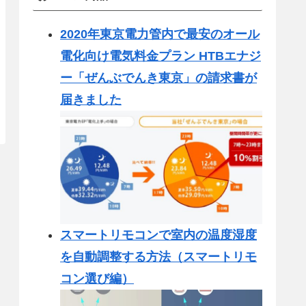
2020年東京電力管内で最安のオール
電化向け電気料金プラン HTBエナジ
ー「ぜんぶでんき東京」の請求書が
届きました
スマートリモコンで室内の温度湿度
を自動調整する方法（スマートリモ
コン選び編）