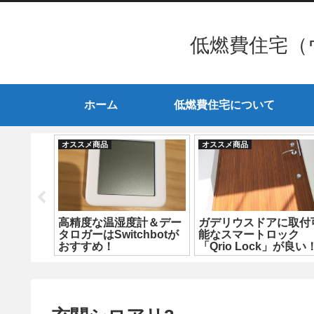
低燃費住宅（
ホーム
低燃費住宅について
オススメ商品
オススメ商品
と三面鏡
高精度な温湿度計＆デー
ガデリウスドアに取付
題発
タロガーはSwitchbotが
能なスマートロック
おすすめ！
「Qrio Lock」が良い