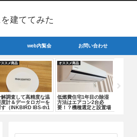
ムを建ててみた
web内覧会
お問い合わせ
オススメ商品
オススメ商品
オススメ商
分解調査して高精度な温
低燃費住宅1年目の除湿
高性能
湿度計＆データロガーを
方法はエアコン2台必
switc
す（INKBIRD IBS-th1
要！？機種選定と設置場
ini編）
所も超重要