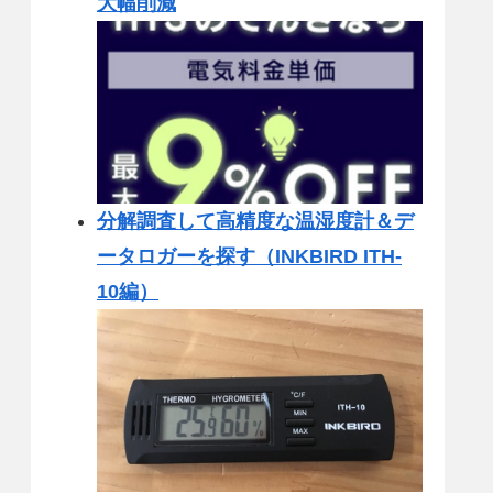
大幅削減
分解調査して高精度な温湿度計＆デ
ータロガーを探す（INKBIRD ITH-
10編）