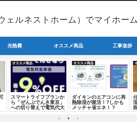
ウェルネストホーム）でマイホー
光熱費
オススメ商品
工事進捗
オススメ商品
オススメ商品
可
スマートライフプランか
ダイキンのエアコンに再
ら「ぜんぶでんき東京」
熱除湿が復活！?しかも
！
への切り替えで電気代大
メッチャ省エネ！？
探
幅削減
M