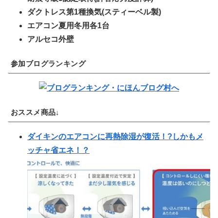
ダクトレス第1種換気(スティーベル製)
エアコン夏用冬用各1台
アルセコ外壁
参加ブログランキング
おススメ商品↓
ダイキンのエアコンに再熱除湿が復活！?しかもメ
ッチャ省エネ！？