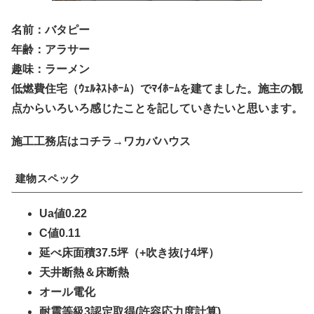
名前：バタピー
年齢：アラサー
趣味：ラーメン
低燃費住宅（ｳｪﾙﾈｽﾄﾎｰﾑ）でﾏｲﾎｰﾑを建てました。施主の観
点からいろいろ感じたことを記していきたいと思います。
施工工務店はコチラ→ワカバハウス
建物スペック
Ua値0.22
C値0.11
延べ床面積37.5坪（+吹き抜け4坪）
天井断熱＆床断熱
オール電化
耐震等級3認定取得(許容応力度計算)