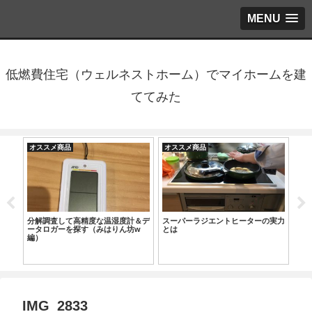
MENU
低燃費住宅（ウェルネストホーム）でマイホームを建
ててみた
オススメ商品
オススメ商品
オ
tがア
分解調査して高精度な温湿度計＆デ
スーパーラジエントヒーターの実力
高
ータロガーを探す（みはりん坊w
とは
戸
編）
IMG_2833