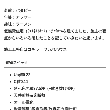
名前：バタピー
年齢：アラサー
趣味：ラーメン
低燃費住宅（ｳｪﾙﾈｽﾄﾎｰﾑ）でﾏｲﾎｰﾑを建てました。施主の観
点からいろいろ感じたことを記していきたいと思います。
施工工務店はコチラ→ワカバハウス
建物スペック
Ua値0.22
C値0.11
延べ床面積37.5坪（+吹き抜け4坪）
天井断熱＆床断熱
オール電化
耐震等級3認定取得(許容応力度計算)