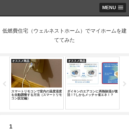
MENU
低燃費住宅（ウェルネストホーム）でマイホームを建
ててみた
オススメ商品
オススメ商品
オ
オー
スマートリモコンで室内の温度湿度
ダイキンのエアコンに再熱除湿が復
分
Bエ
を自動調整する方法（スマートリモ
活！?しかもメッチャ省エネ！？
ータ
請求
コン設定編）
th1
1