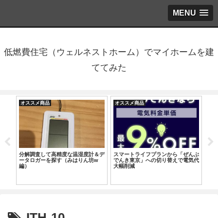
MENU
低燃費住宅（ウェルネストホーム）でマイホームを建
ててみた
オススメ商品
オススメ商品
オ
tがア
分解調査して高精度な温湿度計＆デ
スマートライフプランから「ぜんぶ
【
ータロガーを探す（みはりん坊w
でんき東京」への切り替えで電気代
を
編）
大幅削減
ITH-10