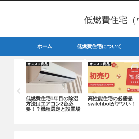
低燃費住宅（
ホーム
低燃費住宅について
オススメ商品
オススメ商品
と三面鏡
低燃費住宅1年目の除湿
高性能住宅の必需品
題発
方法はエアコン2台必
switchbotがアツい！
要！？機種選定と設置場
所も超重要