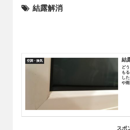
結露解消
結
空調・換気
どう
もる
した
や雨
スポ