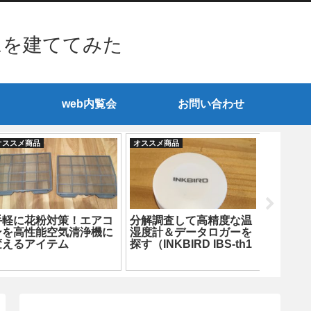
ムを建ててみた
web内覧会
お問い合わせ
オススメ商品
オススメ商品
オススメ商
手軽に花粉対策！エアコ
分解調査して高精度な温
ダイキ
ンを高性能空気清浄機に
湿度計＆データロガーを
熱除湿
変えるアイテム
探す（INKBIRD IBS-th1
メッチ
Mini編）