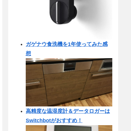
ガゲナウ食洗機を1年使ってみた感
想
高精度な温湿度計＆データロガーは
Switchbotがおすすめ！