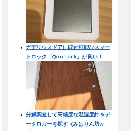
ガデリウスドアに取付可能なスマー
トロック「Qrio Lock」が良い！
分解調査して高精度な温湿度計＆デ
ータロガーを探す（みはりん坊w