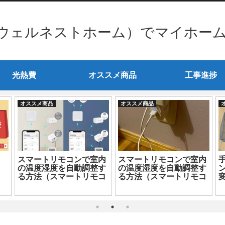
ウェルネストホーム）でマイホー
光熱費
オススメ商品
工事進捗
オススメ商品
オススメ商品
スマートリモコンで室内
スマートリモコンで室内
の温度湿度を自動調整す
の温度湿度を自動調整す
る方法（スマートリモコ
る方法（スマートリモコ
ン選び編）
ン設定編）