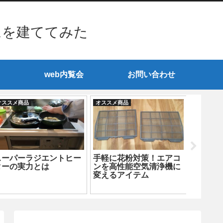
ムを建ててみた
web内覧会
お問い合わせ
オススメ商品
オススメ商品
オススメ商
高気密高断熱住宅の住ま
ガデリウスドアに取付可
ダイキ
い方 「網戸は必要な
能なスマートロック
熱除湿
い？」
「Qrio Lock」が良い！
メッチ