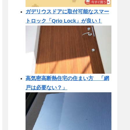
ガデリウスドアに取付可能なスマー
トロック「Qrio Lock」が良い！
高気密高断熱住宅の住まい方 「網
戸は必要ない？」