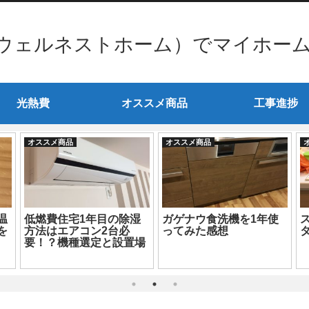
ウェルネストホーム）でマイホー
光熱費
オススメ商品
工事進捗
オススメ商品
オススメ商品
ー
スマートライフプランか
が
ら「ぜんぶでんき東京」
への切り替えで電気代大
玄関ドアの後付けスマー
幅削減
トロックを比較