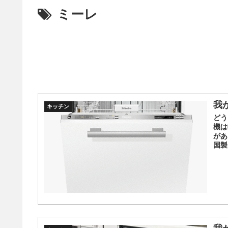
ミーレ
我
キッチン
どう
機は
があ
国製