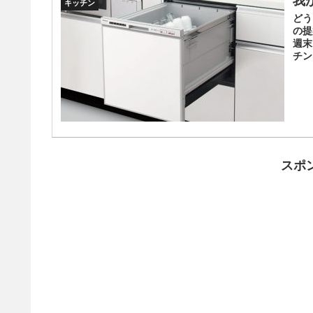
我
キッチン
どう
の提
週末
チン
スポ