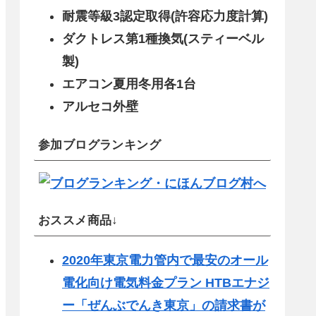
耐震等級3認定取得(許容応力度計算)
ダクトレス第1種換気(スティーベル
製)
エアコン夏用冬用各1台
アルセコ外壁
参加ブログランキング
おススメ商品↓
2020年東京電力管内で最安のオール
電化向け電気料金プラン HTBエナジ
ー「ぜんぶでんき東京」の請求書が