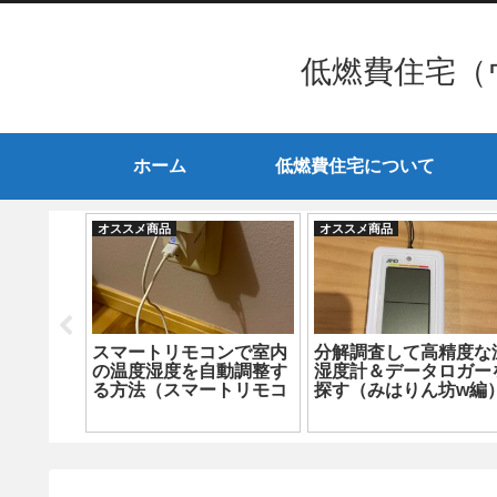
低燃費住宅（
ホーム
低燃費住宅について
オススメ商品
オススメ商品
！エアコ
分解調査して高精度な温
高精度な温湿度計＆デ
清浄機に
湿度計＆データロガーを
タロガーはSwitchbot
探す（INKBIRD ITH-10
おすすめ！
編）