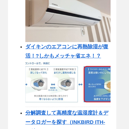
ダイキンのエアコンに再熱除湿が復
活！?しかもメッチャ省エネ！？
分解調査して高精度な温湿度計＆デ
ータロガーを探す（INKBIRD ITH-