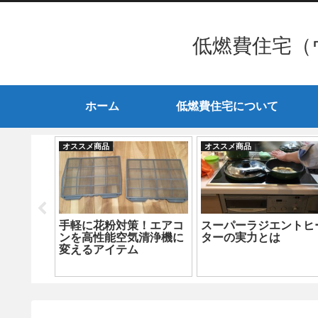
低燃費住宅（
ホーム
低燃費住宅について
オススメ商品
オススメ商品
】ガゲナ
手軽に花粉対策！エアコ
スーパーラジエントヒ
てきまし
ンを高性能空気清浄機に
ターの実力とは
変えるアイテム