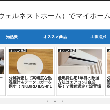
ウェルネストホーム）でマイホー
光熱費
オススメ商品
工事進捗
オススメ商品
オススメ商品
ー
分解調査して高精度な温
低燃費住宅1年目の除湿
湿度計＆データロガーを
方法はエアコン2台必
探す（INKBIRD IBS-th1
要！？機種選定と設置場
探
Mini編）
所も超重要