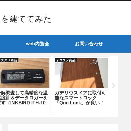
ムを建ててみた
web内覧会
お問い合わせ
オススメ商品
オススメ商品
オススメ商
洗面所
を設置
生！？
分解調査して高精度な温
ガデリウスドアに取付可
湿度計＆データロガーを
能なスマートロック
す（INKBIRD ITH-10
「Qrio Lock」が良い！
編）