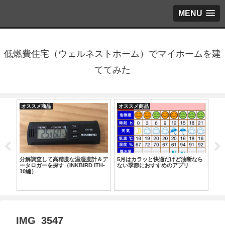
MENU
低燃費住宅（ウェルネストホーム）でマイホームを建
ててみた
オススメ商品
オススメ商品
オ
湿度
分解調査して高精度な温湿度計＆デ
5月はカラッと快適だけど油断なら
ダ
リモ
ータロガーを探す（INKBIRD ITH-
ない季節におすすめのアプリ
活
10編）
IMG_3547