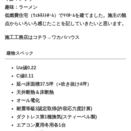
趣味：ラーメン
低燃費住宅（ｳｪﾙﾈｽﾄﾎｰﾑ）でﾏｲﾎｰﾑを建てました。施主の観
点からいろいろ感じたことを記していきたいと思います。
施工工務店はコチラ→ワカバハウス
建物スペック
Ua値0.22
C値0.11
延べ床面積37.5坪（+吹き抜け4坪）
天井断熱＆床断熱
オール電化
耐震等級3認定取得(許容応力度計算)
ダクトレス第1種換気(スティーベル製)
エアコン夏用冬用各1台