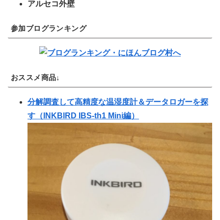
アルセコ外壁
参加ブログランキング
おススメ商品↓
分解調査して高精度な温湿度計＆データロガーを探
す（INKBIRD IBS-th1 Mini編）