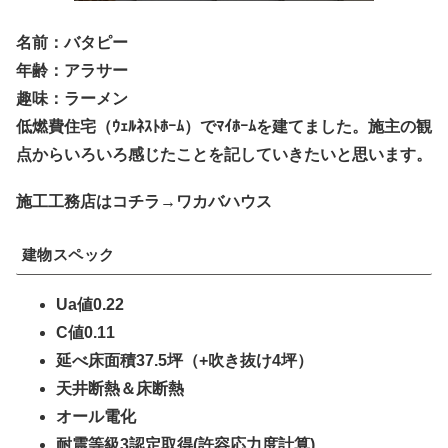
名前：バタピー
年齢：アラサー
趣味：ラーメン
低燃費住宅（ｳｪﾙﾈｽﾄﾎｰﾑ）でﾏｲﾎｰﾑを建てました。施主の観
点からいろいろ感じたことを記していきたいと思います。
施工工務店はコチラ→ワカバハウス
建物スペック
Ua値0.22
C値0.11
延べ床面積37.5坪（+吹き抜け4坪）
天井断熱＆床断熱
オール電化
耐震等級3認定取得(許容応力度計算)