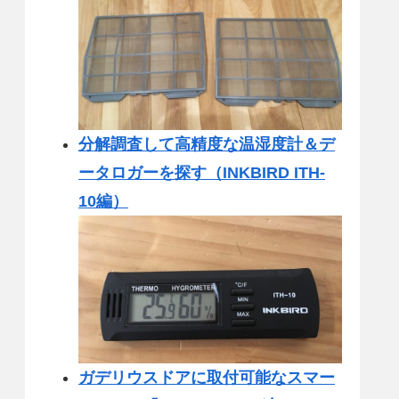
分解調査して高精度な温湿度計＆デ
ータロガーを探す（INKBIRD ITH-
10編）
ガデリウスドアに取付可能なスマー