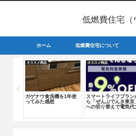
低燃費住宅（
ホーム
低燃費住宅について
オススメ商品
オススメ商品
快適だけ
ガゲナウ食洗機を1年使
スマートライフプラン
季節にお
ってみた感想
ら「ぜんぶでんき東京
への切り替えで電気代
幅削減