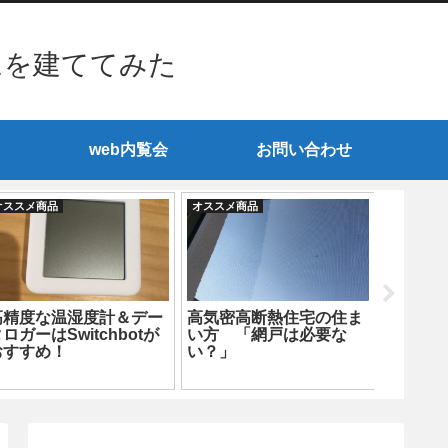
ムを建ててみた
web内覧会
お問い合わせ
オススメ商品
オススメ商品
オススメ商
高精度な温湿度計＆デー
高気密高断熱住宅の住ま
分解調
ロガーはSwitchbotが
い方 「網戸は必要な
湿度計
おすすめ！
い？」
探す（INK
編）