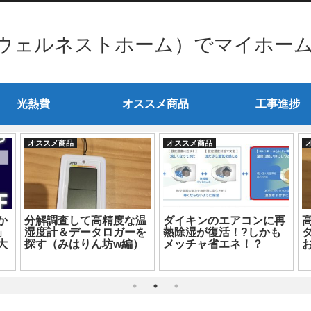
ウェルネストホーム）でマイホー
光熱費
オススメ商品
工事進捗
オススメ商品
オススメ商品
か
分解調査して高精度な温
ダイキンのエアコンに再
」
湿度計＆データロガーを
熱除湿が復活！?しかも
タ
大
探す（みはりん坊w編）
メッチャ省エネ！？