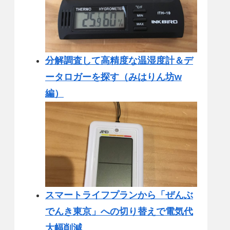
分解調査して高精度な温湿度計＆デ
ータロガーを探す（みはりん坊w
編）
スマートライフプランから「ぜんぶ
でんき東京」への切り替えで電気代
大幅削減