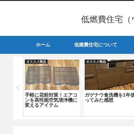
低燃費住宅（
ホーム
低燃費住宅について
オススメ商品
オススメ商品
と三面鏡
手軽に花粉対策！エアコ
ガゲナウ食洗機を1年
題発
ンを高性能空気清浄機に
ってみた感想
変えるアイテム