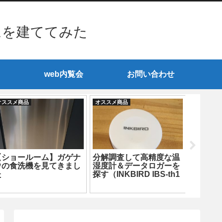
ムを建ててみた
web内覧会
お問い合わせ
オススメ商品
オススメ商品
オススメ商
【ショールーム】ガゲナ
分解調査して高精度な温
低燃費
ウの食洗機を見てきまし
湿度計＆データロガーを
方法は
た
探す（INKBIRD IBS-th1
要！？
Mini編）
所も超