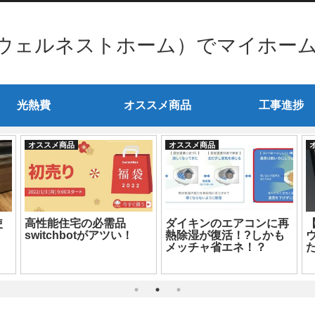
ウェルネストホーム）でマイホー
光熱費
オススメ商品
工事進捗
オススメ商品
オススメ商品
使
高性能住宅の必需品
ダイキンのエアコンに再
switchbotがアツい！
熱除湿が復活！?しかも
メッチャ省エネ！？