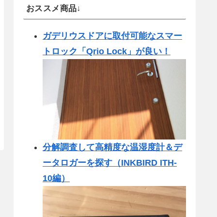
おススメ商品↓
ガデリウスドアに取付可能なスマー
トロック「Qrio Lock」が良い！
分解調査して高精度な温湿度計＆デ
ータロガーを探す（INKBIRD ITH-
10編）