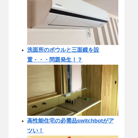
洗面所のボウルと三面鏡を設
置・・・問題発生！？
高性能住宅の必需品switchbotがア
ツい！