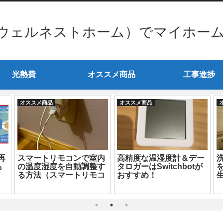
ウェルネストホーム）でマイホー
光熱費
オススメ商品
工事進捗
オススメ商品
オススメ商品
再
スマートリモコンで室内
高精度な温湿度計＆デー
も
の温度湿度を自動調整す
タロガーはSwitchbotが
る方法（スマートリモコ
おすすめ！
ン設定編）