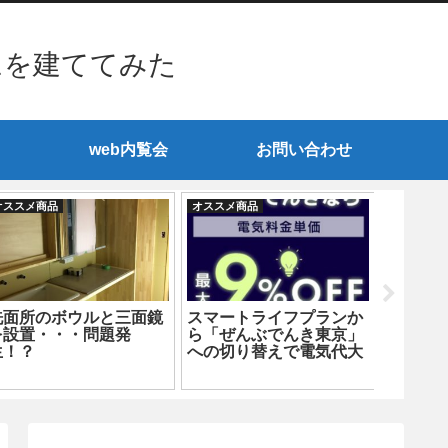
ムを建ててみた
web内覧会
お問い合わせ
オススメ商品
オススメ商品
オススメ商
洗面所のボウルと三面鏡
スマートライフプランか
分解調
を設置・・・問題発
ら「ぜんぶでんき東京」
湿度計
生！？
への切り替えで電気代大
探す（INK
幅削減
編）