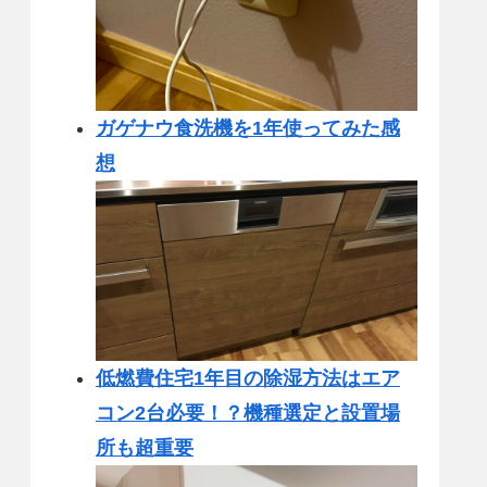
ガゲナウ食洗機を1年使ってみた感
想
低燃費住宅1年目の除湿方法はエア
コン2台必要！？機種選定と設置場
所も超重要