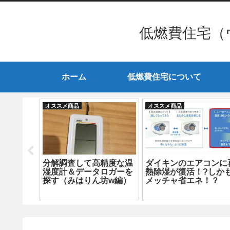
低燃費住宅（
ホーム
低燃費住宅について
オススメ商品
オススメ商品
に取付可
分解調査して高精度な温
ダイキンのエアコンに
ック
湿度計＆データロガーを
熱除湿が復活！?しか
」が良い！
探す（みはりん坊w編）
メッチャ省エネ！？